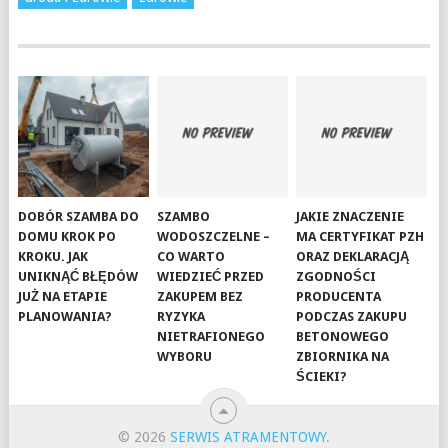
DOBÓR SZAMBA DO
SZAMBO
JAKIE ZNACZENIE
DOMU KROK PO
WODOSZCZELNE –
MA CERTYFIKAT PZH
KROKU. JAK
CO WARTO
ORAZ DEKLARACJĄ
UNIKNĄĆ BŁĘDÓW
WIEDZIEĆ PRZED
ZGODNOŚCI
JUŻ NA ETAPIE
ZAKUPEM BEZ
PRODUCENTA
PLANOWANIA?
RYZYKA
PODCZAS ZAKUPU
NIETRAFIONEGO
BETONOWEGO
WYBORU
ZBIORNIKA NA
ŚCIEKI?
© 2026
SERWIS ATRAMENTOWY
.