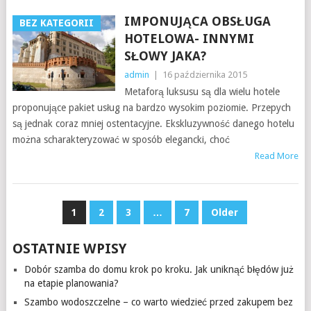
IMPONUJĄCA OBSŁUGA
BEZ KATEGORII
HOTELOWA- INNYMI
SŁOWY JAKA?
admin
|
16 października 2015
Metaforą luksusu są dla wielu hotele
proponujące pakiet usług na bardzo wysokim poziomie. Przepych
są jednak coraz mniej ostentacyjne. Ekskluzywność danego hotelu
można scharakteryzować w sposób elegancki, choć
Read More
NAWIGACJA
1
2
3
…
7
Older
PO
OSTATNIE WPISY
WPISACH
Dobór szamba do domu krok po kroku. Jak uniknąć błędów już
na etapie planowania?
Szambo wodoszczelne – co warto wiedzieć przed zakupem bez