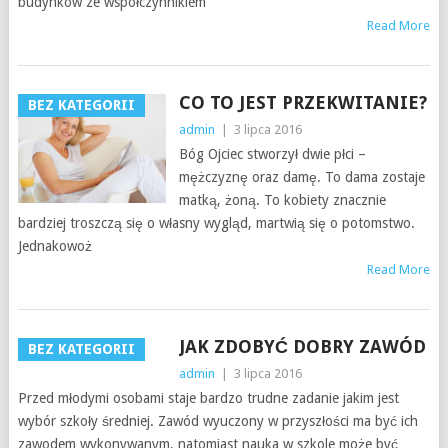
budynków ze współczynnikiem
Read More
CO TO JEST PRZEKWITANIE?
BEZ KATEGORII
admin
|
3 lipca 2016
Bóg Ojciec stworzył dwie płci –
mężczyznę oraz damę. To dama zostaje
matką, żoną. To kobiety znacznie
bardziej troszczą się o własny wygląd, martwią się o potomstwo.
Jednakowoż
Read More
JAK ZDOBYĆ DOBRY ZAWÓD
BEZ KATEGORII
admin
|
3 lipca 2016
Przed młodymi osobami staje bardzo trudne zadanie jakim jest
wybór szkoły średniej. Zawód wyuczony w przyszłości ma być ich
zawodem wykonywanym, natomiast nauka w szkole może być