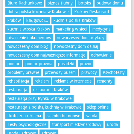
Biuro Rachunkowe
biznes ślubny
botoks
budowa domu
dobra polska kuchnia w Krakowie
Krakow Restaurant
kraków
księgowość
kuchnia polska Kraków
kuchnia włoska Kraków
marketing w sieci
medycyna
niszczenie dokumentów
nowoczesny dom artykuły
nowoczesny dom blog
nowoczesny dom dzisiaj
nowoczesny dom najważniejsze informacje
odnawianie
pomoc
pomoc prawna
posadzki
prawo
problemy prawne
przewozy busem
przwozy
Psychotesty
rehabilitacja
rekalam
reklama w internecie
remonty
restauracja
restauracja Kraków
restauracja przy Rynku w Krakowie
restauracja z polską kuchnią w Krakowie
sklep online
skuteczna reklama
szambo betonowe
szkoła
Testy psychologiczne
transport miedzynarodowy
uroda
uroda i zdrowie
zdrowie