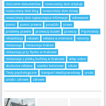
niszczenie dokumentów
nowoczesny dom artykuły
nowoczesny dom blog
nowoczesny dom dzisiaj
nowoczesny dom najważniejsze informacje
odnawianie
pomoc
pomoc prawna
posadzki
prawo
problemy prawne
przewozy busem
przwozy
Psychotesty
rehabilitacja
rekalam
reklama w internecie
remonty
restauracja
restauracja Kraków
restauracja przy Rynku w Krakowie
restauracja z polską kuchnią w Krakowie
sklep online
skuteczna reklama
szambo betonowe
szkoła
Testy psychologiczne
transport miedzynarodowy
uroda
uroda i zdrowie
zdrowie