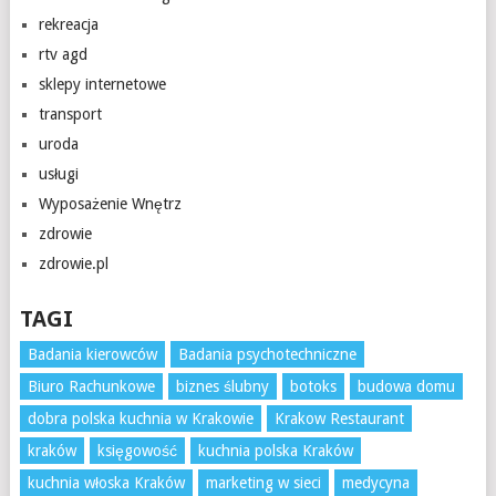
rekreacja
rtv agd
sklepy internetowe
transport
uroda
usługi
Wyposażenie Wnętrz
zdrowie
zdrowie.pl
TAGI
Badania kierowców
Badania psychotechniczne
Biuro Rachunkowe
biznes ślubny
botoks
budowa domu
dobra polska kuchnia w Krakowie
Krakow Restaurant
kraków
księgowość
kuchnia polska Kraków
kuchnia włoska Kraków
marketing w sieci
medycyna