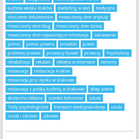
kuchnia włoska Kraków
marketing w sieci
medycyna
niszczenie dokumentów
nowoczesny dom artykuły
nowoczesny dom blog
nowoczesny dom dzisiaj
nowoczesny dom najważniejsze informacje
odnawianie
pomoc
pomoc prawna
posadzki
prawo
problemy prawne
przewozy busem
przwozy
Psychotesty
rehabilitacja
rekalam
reklama w internecie
remonty
restauracja
restauracja Kraków
restauracja przy Rynku w Krakowie
restauracja z polską kuchnią w Krakowie
sklep online
skuteczna reklama
szambo betonowe
szkoła
Testy psychologiczne
transport miedzynarodowy
uroda
uroda i zdrowie
zdrowie