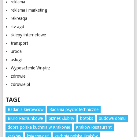
reklama
reklama i marketing
rekreacja
rtv agd
sklepy internetowe
transport
uroda
usługi
Wyposażenie Wnętrz
zdrowie
zdrowie.pl
TAGI
Badania kierowców
Badania psychotechniczne
Biuro Rachunkowe
biznes ślubny
botoks
budowa domu
dobra polska kuchnia w Krakowie
Krakow Restaurant
kraków
księgowość
kuchnia polska Kraków