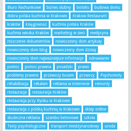
Biuro Rachunkowe
biznes ślubny
botoks
budowa domu
dobra polska kuchnia w Krakowie
Krakow Restaurant
kraków
księgowość
kuchnia polska Kraków
kuchnia włoska Kraków
marketing w sieci
medycyna
niszczenie dokumentów
nowoczesny dom artykuły
nowoczesny dom blog
nowoczesny dom dzisiaj
nowoczesny dom najważniejsze informacje
odnawianie
pomoc
pomoc prawna
posadzki
prawo
problemy prawne
przewozy busem
przwozy
Psychotesty
rehabilitacja
rekalam
reklama w internecie
remonty
restauracja
restauracja Kraków
restauracja przy Rynku w Krakowie
restauracja z polską kuchnią w Krakowie
sklep online
skuteczna reklama
szambo betonowe
szkoła
Testy psychologiczne
transport miedzynarodowy
uroda