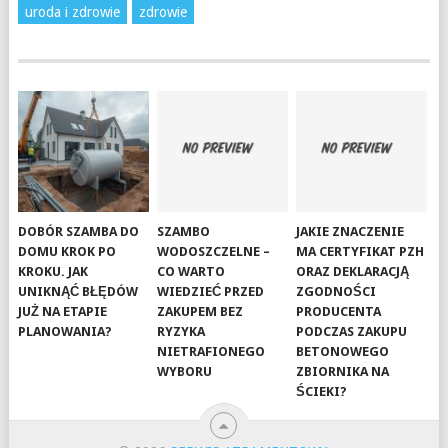
uroda i zdrowie
zdrowie
DOBÓR SZAMBA DO
SZAMBO
JAKIE ZNACZENIE
DOMU KROK PO
WODOSZCZELNE –
MA CERTYFIKAT PZH
KROKU. JAK
CO WARTO
ORAZ DEKLARACJĄ
UNIKNĄĆ BŁĘDÓW
WIEDZIEĆ PRZED
ZGODNOŚCI
JUŻ NA ETAPIE
ZAKUPEM BEZ
PRODUCENTA
PLANOWANIA?
RYZYKA
PODCZAS ZAKUPU
NIETRAFIONEGO
BETONOWEGO
WYBORU
ZBIORNIKA NA
ŚCIEKI?