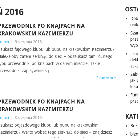
OST
Ń 2016
Dob
uni
PRZEWODNIK PO KNAJPACH NA
KRAKOWSKIM KAZIMIERZU
Sza
prz
dmin
|
9 sierpnia 2016
wyb
zukasz fajowego klubu lub pubu na krakowskim Kazimierzu?
Jak
ależałoby zatem zerknąć do sieci – odszukasz tam różnego
dek
ypu przewodniki po knajpach w danym mieście. Takie
zak
rzewodniki zapisywane są
Zab
Read More
jak
lok
Fun
PRZEWODNIK PO KNAJPACH NA
prz
KRAKOWSKIM KAZIMIERZU
KAT
dmin
|
3 sierpnia 2016
zukasz odjazdowego klubu lub pubu na krakowskim
Bez 
azimierzu? Warto wobec tego zerknąć do sieci – znajdziesz
biz