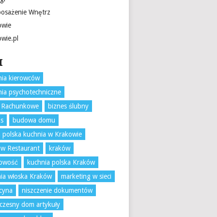
osażenie Wnętrz
owie
owie.pl
I
ia kierowców
ia psychotechniczne
o Rachunkowe
biznes ślubny
ks
budowa domu
 polska kuchnia w Krakowie
w Restaurant
kraków
gowość
kuchnia polska Kraków
ia włoska Kraków
marketing w sieci
cyna
niszczenie dokumentów
zesny dom artykuły