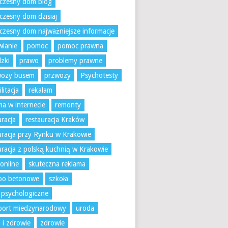
czesny dom blog
zesny dom dzisiaj
zesny dom najważniejsze informacje
ianie
pomoc
pomoc prawna
zki
prawo
problemy prawne
wozy busem
przwozy
Psychotesty
litacja
rekalam
ma w internecie
remonty
uracja
restauracja Kraków
uracja przy Rynku w Krakowie
uracja z polską kuchnią w Krakowie
 online
skuteczna reklama
bo betonowe
szkoła
 psychologiczne
port miedzynarodowy
uroda
 i zdrowie
zdrowie