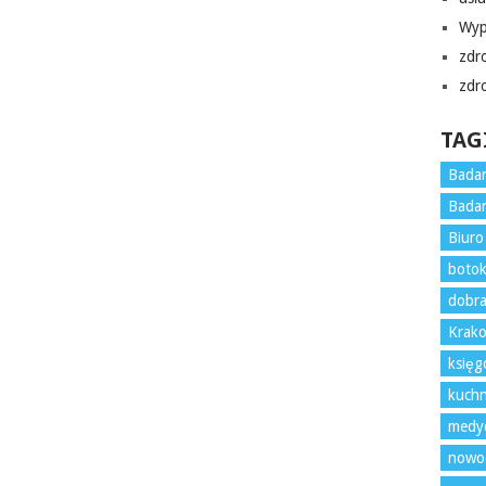
Wyp
zdr
zdr
TAG
Badan
Badan
Biur
boto
dobra
Krako
księ
kuchn
medy
nowoc