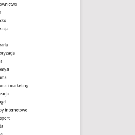
ownictwo
m
ecko
kacja
e
naria
oryzacja
ca
emysł
lama
lama i marketing
eacja
 agd
epy internetowe
nsport
da
gi