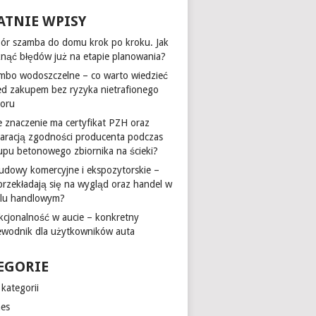
ATNIE WPISY
ór szamba do domu krok po kroku. Jak
knąć błędów już na etapie planowania?
mbo wodoszczelne – co warto wiedzieć
ed zakupem bez ryzyka nietrafionego
oru
ie znaczenie ma certyfikat PZH oraz
laracją zgodności producenta podczas
upu betonowego zbiornika na ścieki?
udowy komercyjne i ekspozytorskie –
 przekładają się na wygląd oraz handel w
alu handlowym?
kcjonalność w aucie – konkretny
ewodnik dla użytkowników auta
EGORIE
kategorii
nes