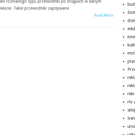
am rozmaitego typu przewodniki po knajpach w danym
bud
ieście. Takie przewodniki zapisywane
Do
Read More
dzi
edu
inn
kuli
mot
pra
Prz
rek
rek
rekr
rtv
skl
tra
uro
usłu