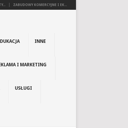
...
ZABUDOWY KOMERCYJNE I EK...
EDUKACJA
INNE
EKLAMA I MARKETING
USŁUGI