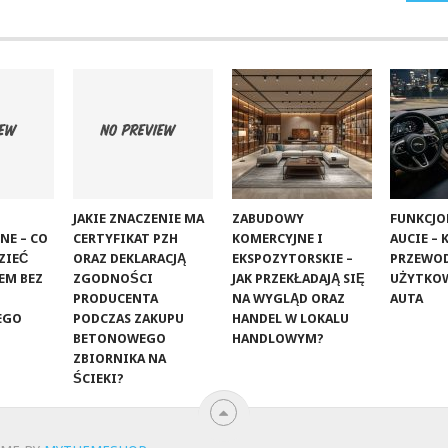
JAKIE ZNACZENIE MA
ZABUDOWY
FUNKCJ
NE – CO
CERTYFIKAT PZH
KOMERCYJNE I
AUCIE –
ZIEĆ
ORAZ DEKLARACJĄ
EKSPOZYTORSKIE –
PRZEWOD
EM BEZ
ZGODNOŚCI
JAK PRZEKŁADAJĄ SIĘ
UŻYTKO
PRODUCENTA
NA WYGLĄD ORAZ
AUTA
EGO
PODCZAS ZAKUPU
HANDEL W LOKALU
BETONOWEGO
HANDLOWYM?
ZBIORNIKA NA
ŚCIEKI?