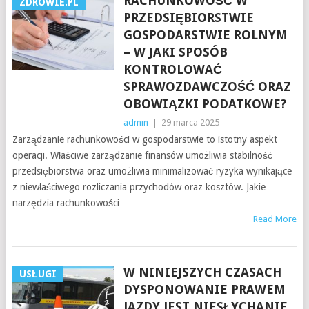
RACHUNKOWOŚĆ W
ZDROWIE.PL
PRZEDSIĘBIORSTWIE
GOSPODARSTWIE ROLNYM
– W JAKI SPOSÓB
KONTROLOWAĆ
SPRAWOZDAWCZOŚĆ ORAZ
OBOWIĄZKI PODATKOWE?
admin
|
29 marca 2025
Zarządzanie rachunkowości w gospodarstwie to istotny aspekt
operacji. Właściwe zarządzanie finansów umożliwia stabilność
przedsiębiorstwa oraz umożliwia minimalizować ryzyka wynikające
z niewłaściwego rozliczania przychodów oraz kosztów. Jakie
narzędzia rachunkowości
Read More
W NINIEJSZYCH CZASACH
USŁUGI
DYSPONOWANIE PRAWEM
JAZDY JEST NIESŁYCHANIE