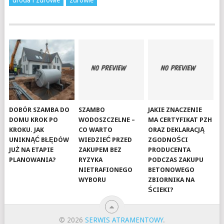
uroda i zdrowie
zdrowie
DOBÓR SZAMBA DO
SZAMBO
JAKIE ZNACZENIE
DOMU KROK PO
WODOSZCZELNE –
MA CERTYFIKAT PZH
KROKU. JAK
CO WARTO
ORAZ DEKLARACJĄ
UNIKNĄĆ BŁĘDÓW
WIEDZIEĆ PRZED
ZGODNOŚCI
JUŻ NA ETAPIE
ZAKUPEM BEZ
PRODUCENTA
PLANOWANIA?
RYZYKA
PODCZAS ZAKUPU
NIETRAFIONEGO
BETONOWEGO
WYBORU
ZBIORNIKA NA
ŚCIEKI?
© 2026
SERWIS ATRAMENTOWY
.