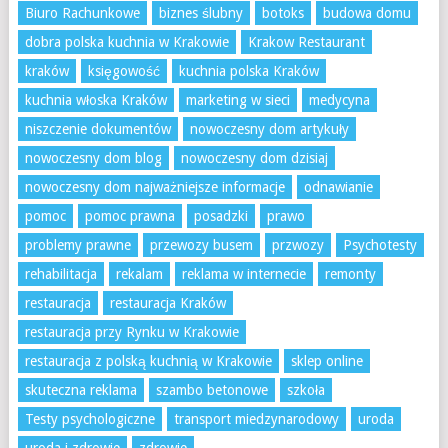
Biuro Rachunkowe
biznes ślubny
botoks
budowa domu
dobra polska kuchnia w Krakowie
Krakow Restaurant
kraków
księgowość
kuchnia polska Kraków
kuchnia włoska Kraków
marketing w sieci
medycyna
niszczenie dokumentów
nowoczesny dom artykuły
nowoczesny dom blog
nowoczesny dom dzisiaj
nowoczesny dom najważniejsze informacje
odnawianie
pomoc
pomoc prawna
posadzki
prawo
problemy prawne
przewozy busem
przwozy
Psychotesty
rehabilitacja
rekalam
reklama w internecie
remonty
restauracja
restauracja Kraków
restauracja przy Rynku w Krakowie
restauracja z polską kuchnią w Krakowie
sklep online
skuteczna reklama
szambo betonowe
szkoła
Testy psychologiczne
transport miedzynarodowy
uroda