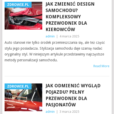
JAK ZMIENIĆ DESIGN
ZDROWIE.PL
SAMOCHODU?
KOMPLEKSOWY
PRZEWODNIK DLA
KIEROWCÓW
admin
|
4 marca 2025
Auto stanowi nie tylko środek przemieszczania się, ale też część
stylu jego posiadacza. Stylizacja samochodu daje szansę nadać
oryginalny styl. W niniejszym artykule przedstawimy najczęstsze
metody personalizacji samochodu.
Read More
JAK ODMIENIĆ WYGLĄD
ZDROWIE.PL
POJAZDU? PEŁNY
PRZEWODNIK DLA
PASJONATÓW
admin
|
3 marca 2025