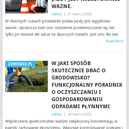
WAŻNE.
admin
|
21 marca 2025
W obecnych czasach posiadanie prawa jazdy jest wyjątkowo
ważne. Upraszcza nam ono codzienne przemieszczanie się nie
tylko po mieście ale także na dłuższych trasach. Jest ono dla nas
Read More
W JAKI SPOSÓB
ZDROWIE.PL
SKUTECZNIE DBAĆ O
ŚRODOWISKO?
FUNKCJONALNY PORADNIK
O OCZYSZCZANIU I
GOSPODAROWANIU
ODPADAMI PŁYNNYMI
admin
|
10 marca 2025
Współczesne społeczeństwo kładzie zwiększoną koncentrację w
kwestii zachowanie ekosystemu. Właściwe kontrolowanie ściekami i