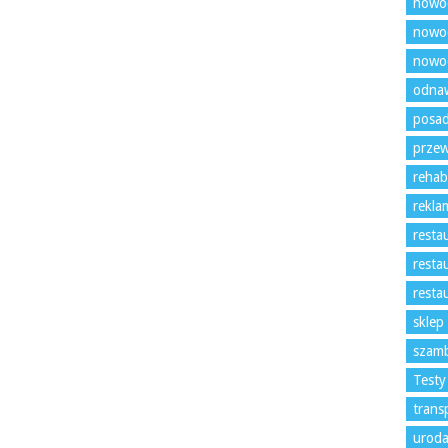
nowo
nowoc
nowoc
odnaw
posad
prze
rehabi
rekla
resta
resta
resta
sklep
szam
Testy
trans
uroda