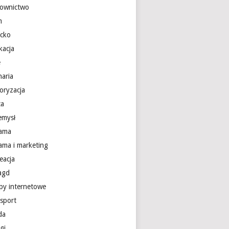
ownictwo
m
ecko
kacja
e
naria
oryzacja
ca
emysł
lama
lama i marketing
eacja
 agd
epy internetowe
nsport
da
gi