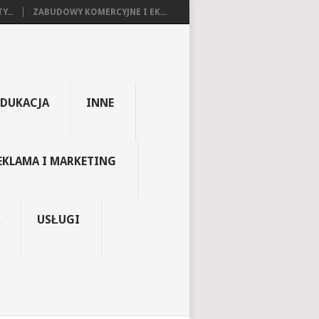
...
ZABUDOWY KOMERCYJNE I EK...
EDUKACJA
INNE
EKLAMA I MARKETING
USŁUGI