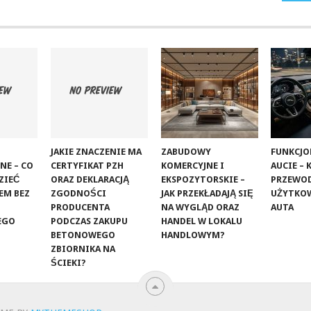
JAKIE ZNACZENIE MA
ZABUDOWY
FUNKCJ
NE – CO
CERTYFIKAT PZH
KOMERCYJNE I
AUCIE –
ZIEĆ
ORAZ DEKLARACJĄ
EKSPOZYTORSKIE –
PRZEWOD
EM BEZ
ZGODNOŚCI
JAK PRZEKŁADAJĄ SIĘ
UŻYTKO
PRODUCENTA
NA WYGLĄD ORAZ
AUTA
EGO
PODCZAS ZAKUPU
HANDEL W LOKALU
BETONOWEGO
HANDLOWYM?
ZBIORNIKA NA
ŚCIEKI?