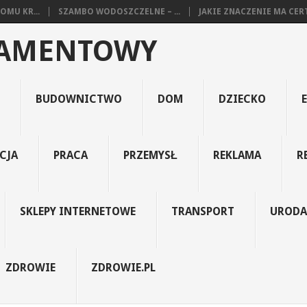
MU KR...
SZAMBO WODOSZCZELNE – ...
JAKIE ZNACZENIE MA CERTY
RAMENTOWY
BUDOWNICTWO
DOM
DZIECKO
CJA
PRACA
PRZEMYSŁ
REKLAMA
R
SKLEPY INTERNETOWE
TRANSPORT
URODA
ZDROWIE
ZDROWIE.PL