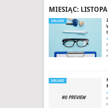
MIESIĄC:
LISTOPA
USŁUGI
a
P
s
n
USŁUGI
a
P
s