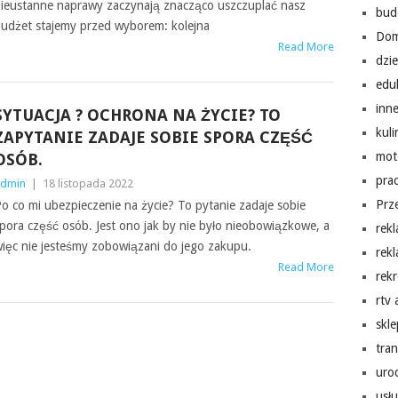
ieustanne naprawy zaczynają znacząco uszczuplać nasz
bud
udżet stajemy przed wyborem: kolejna
Do
Read More
dzi
edu
inn
SYTUACJA ? OCHRONA NA ŻYCIE? TO
kuli
ZAPYTANIE ZADAJE SOBIE SPORA CZĘŚĆ
mot
OSÓB.
pra
dmin
|
18 listopada 2022
Prz
o co mi ubezpieczenie na życie? To pytanie zadaje sobie
pora część osób. Jest ono jak by nie było nieobowiązkowe, a
rek
ięc nie jesteśmy zobowiązani do jego zakupu.
rek
Read More
rekr
rtv
skl
tra
uro
usłu