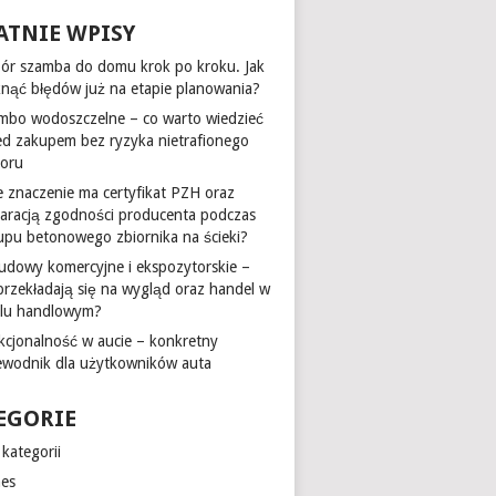
ATNIE WPISY
ór szamba do domu krok po kroku. Jak
knąć błędów już na etapie planowania?
mbo wodoszczelne – co warto wiedzieć
ed zakupem bez ryzyka nietrafionego
oru
ie znaczenie ma certyfikat PZH oraz
laracją zgodności producenta podczas
upu betonowego zbiornika na ścieki?
udowy komercyjne i ekspozytorskie –
 przekładają się na wygląd oraz handel w
alu handlowym?
kcjonalność w aucie – konkretny
ewodnik dla użytkowników auta
EGORIE
kategorii
nes