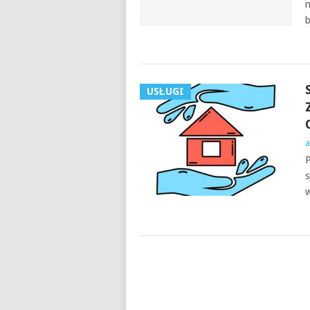
n
b
USŁUGI
a
P
s
w