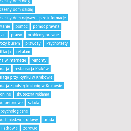
czesny dom blog
zesny dom dzisiaj
zesny dom najważniejsze informacje
ianie
pomoc
pomoc prawna
zki
prawo
problemy prawne
wozy busem
przwozy
Psychotesty
litacja
rekalam
ma w internecie
remonty
uracja
restauracja Kraków
uracja przy Rynku w Krakowie
uracja z polską kuchnią w Krakowie
 online
skuteczna reklama
bo betonowe
szkoła
 psychologiczne
port miedzynarodowy
uroda
 i zdrowie
zdrowie