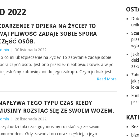
OST
D 2022
Dob
uni
ZDARZENIE ? OPIEKA NA ŻYCIE? TO
WĄTPLIWOŚĆ ZADAJE SOBIE SPORA
Sza
prz
CZĘŚĆ OSÓB.
wyb
dmin
|
30 listopada 2022
Jak
o co mi ubezpieczenie na życie? To zapytanie zadaje sobie
dek
pora część osób. Jest ono przecież nieobowiązkowe, a więc
zak
ie jesteśmy zobowiązani do jego zakupu. Czym jednak jest
Zab
Read More
jak
lok
Fun
prz
NAPŁYWA TEGO TYPU CZAS KIEDY
MUSIMY ROZSTAĆ SIĘ ZE SWOIM WOZEM.
KAT
dmin
|
28 listopada 2022
rzychodzi taki czas gdy musimy rozstać się ze swoim
Bez 
amochodem. Gdy zawodzi on coraz częściej, a jego
biz