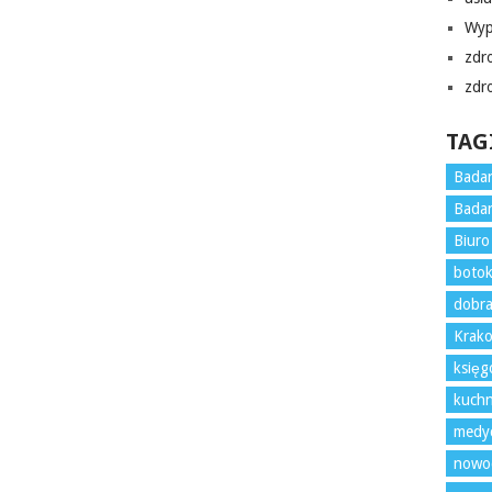
Wyp
zdr
zdr
TAG
Badan
Badan
Biur
boto
dobra
Krako
księ
kuchn
medy
nowoc