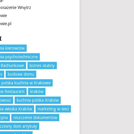
osażenie Wnętrz
owie
owie.pl
I
ia kierowców
ia psychotechniczne
o Rachunkowe
biznes ślubny
ks
budowa domu
 polska kuchnia w Krakowie
w Restaurant
kraków
gowość
kuchnia polska Kraków
ia włoska Kraków
marketing w sieci
cyna
niszczenie dokumentów
zesny dom artykuły