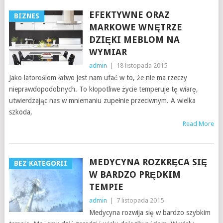
EFEKTYWNE ORAZ
BIZNES
MARKOWE WNĘTRZE
DZIĘKI MEBLOM NA
WYMIAR
admin
|
18 listopada 2015
Jako latoroślom łatwo jest nam ufać w to, że nie ma rzeczy
nieprawdopodobnych. To kłopotliwe życie temperuje tę wiarę,
utwierdzając nas w mniemaniu zupełnie przeciwnym. A wielka
szkoda,
Read More
MEDYCYNA ROZKRĘCA SIĘ
BEZ KATEGORII
W BARDZO PRĘDKIM
TEMPIE
admin
|
7 listopada 2015
Medycyna rozwija się w bardzo szybkim