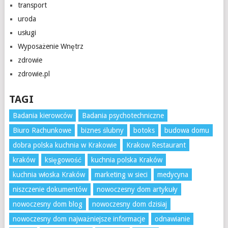
transport
uroda
usługi
Wyposażenie Wnętrz
zdrowie
zdrowie.pl
TAGI
Badania kierowców
Badania psychotechniczne
Biuro Rachunkowe
biznes ślubny
botoks
budowa domu
dobra polska kuchnia w Krakowie
Krakow Restaurant
kraków
księgowość
kuchnia polska Kraków
kuchnia włoska Kraków
marketing w sieci
medycyna
niszczenie dokumentów
nowoczesny dom artykuły
nowoczesny dom blog
nowoczesny dom dzisiaj
nowoczesny dom najważniejsze informacje
odnawianie