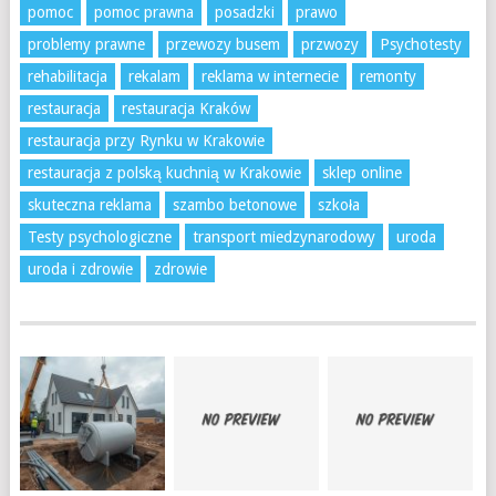
pomoc
pomoc prawna
posadzki
prawo
problemy prawne
przewozy busem
przwozy
Psychotesty
rehabilitacja
rekalam
reklama w internecie
remonty
restauracja
restauracja Kraków
restauracja przy Rynku w Krakowie
restauracja z polską kuchnią w Krakowie
sklep online
skuteczna reklama
szambo betonowe
szkoła
Testy psychologiczne
transport miedzynarodowy
uroda
uroda i zdrowie
zdrowie