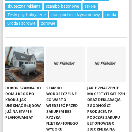
skuteczna reklama
szambo betonowe
szkoła
Testy psychologiczne
transport miedzynarodowy
uroda
uroda i zdrowie
zdrowie
DOBÓR SZAMBA DO
SZAMBO
JAKIE ZNACZENIE
DOMU KROK PO
WODOSZCZELNE –
MA CERTYFIKAT PZH
KROKU. JAK
CO WARTO
ORAZ DEKLARACJĄ
UNIKNĄĆ BŁĘDÓW
WIEDZIEĆ PRZED
ZGODNOŚCI
JUŻ NA ETAPIE
ZAKUPEM BEZ
PRODUCENTA
PLANOWANIA?
RYZYKA
PODCZAS ZAKUPU
NIETRAFIONEGO
BETONOWEGO
WYBORU
ZBIORNIKA NA