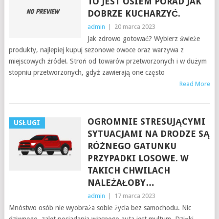
TO JEST OSIEM PORAD JAK
DOBRZE KUCHARZYĆ.
admin
|
20 marca 2023
Jak zdrowo gotować? Wybierz świeże
produkty, najlepiej kupuj sezonowe owoce oraz warzywa z
miejscowych źródeł. Stroń od towarów przetworzonych i w dużym
stopniu przetworzonych, gdyż zawierają one często
Read More
OGROMNIE STRESUJĄCYMI
USŁUGI
SYTUACJAMI NA DRODZE SĄ
RÓŻNEGO GATUNKU
PRZYPADKI LOSOWE. W
TAKICH CHWILACH
NALEŻAŁOBY…
admin
|
17 marca 2023
Mnóstwo osób nie wyobraża sobie życia bez samochodu. Nic