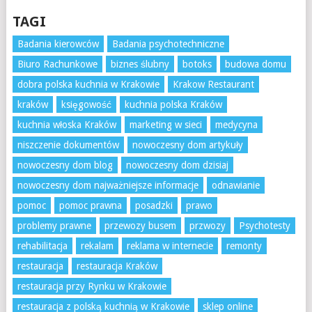
TAGI
Badania kierowców
Badania psychotechniczne
Biuro Rachunkowe
biznes ślubny
botoks
budowa domu
dobra polska kuchnia w Krakowie
Krakow Restaurant
kraków
księgowość
kuchnia polska Kraków
kuchnia włoska Kraków
marketing w sieci
medycyna
niszczenie dokumentów
nowoczesny dom artykuły
nowoczesny dom blog
nowoczesny dom dzisiaj
nowoczesny dom najważniejsze informacje
odnawianie
pomoc
pomoc prawna
posadzki
prawo
problemy prawne
przewozy busem
przwozy
Psychotesty
rehabilitacja
rekalam
reklama w internecie
remonty
restauracja
restauracja Kraków
restauracja przy Rynku w Krakowie
restauracja z polską kuchnią w Krakowie
sklep online