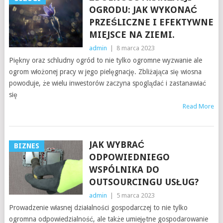
OGRODU: JAK WYKONAĆ
PRZEŚLICZNE I EFEKTYWNE
MIEJSCE NA ZIEMI.
admin
|
8 marca 2023
Piękny oraz schludny ogród to nie tylko ogromne wyzwanie ale
ogrom włożonej pracy w jego pielęgnację. Zbliżająca się wiosna
powoduje, że wielu inwestorów zaczyna spoglądać i zastanawiać
się
Read More
JAK WYBRAĆ
BIZNES
ODPOWIEDNIEGO
WSPÓLNIKA DO
OUTSOURCINGU USŁUG?
admin
|
5 marca 2023
Prowadzenie własnej działalności gospodarczej to nie tylko
ogromna odpowiedzialność, ale także umiejętne gospodarowanie