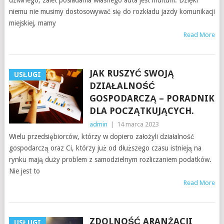
dziwnego, zalet posiadania własnego auta jest multum. Dzięki
niemu nie musimy dostosowywać się do rozkładu jazdy komunikacji
miejskiej, mamy
Read More
JAK RUSZYĆ SWOJĄ
USŁUGI
DZIAŁALNOŚĆ
GOSPODARCZĄ – PORADNIK
DLA POCZĄTKUJĄCYCH.
admin
|
14 marca 2023
Wielu przedsiębiorców, którzy w dopiero założyli działalność
gospodarczą oraz Ci, którzy już od dłuższego czasu istnieją na
rynku mają duży problem z samodzielnym rozliczaniem podatków.
Nie jest to
Read More
ZDOLNOŚĆ ARANŻACJI
USŁUGI