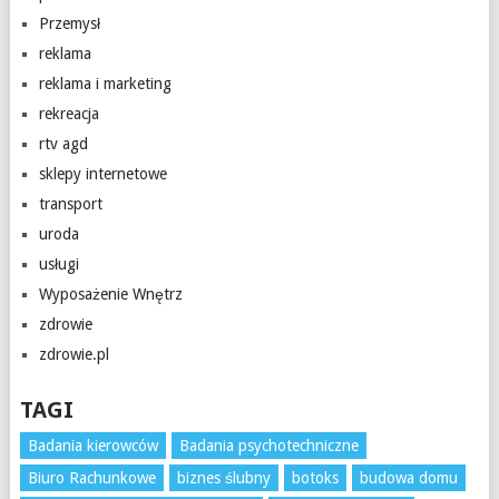
Przemysł
reklama
reklama i marketing
rekreacja
rtv agd
sklepy internetowe
transport
uroda
usługi
Wyposażenie Wnętrz
zdrowie
zdrowie.pl
TAGI
Badania kierowców
Badania psychotechniczne
Biuro Rachunkowe
biznes ślubny
botoks
budowa domu