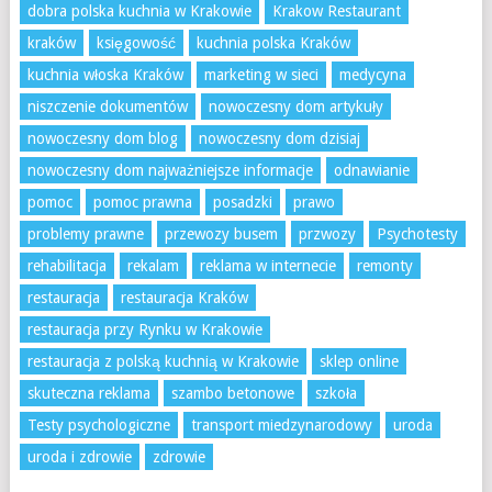
dobra polska kuchnia w Krakowie
Krakow Restaurant
kraków
księgowość
kuchnia polska Kraków
kuchnia włoska Kraków
marketing w sieci
medycyna
niszczenie dokumentów
nowoczesny dom artykuły
nowoczesny dom blog
nowoczesny dom dzisiaj
nowoczesny dom najważniejsze informacje
odnawianie
pomoc
pomoc prawna
posadzki
prawo
problemy prawne
przewozy busem
przwozy
Psychotesty
rehabilitacja
rekalam
reklama w internecie
remonty
restauracja
restauracja Kraków
restauracja przy Rynku w Krakowie
restauracja z polską kuchnią w Krakowie
sklep online
skuteczna reklama
szambo betonowe
szkoła
Testy psychologiczne
transport miedzynarodowy
uroda
uroda i zdrowie
zdrowie