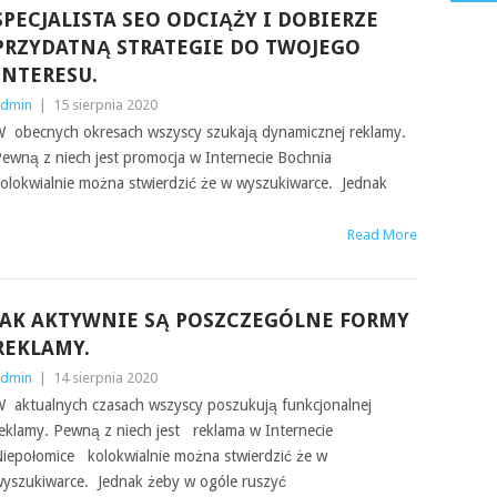
SPECJALISTA SEO ODCIĄŻY I DOBIERZE
PRZYDATNĄ STRATEGIE DO TWOJEGO
INTERESU.
dmin
|
15 sierpnia 2020
 obecnych okresach wszyscy szukają dynamicznej reklamy.
ewną z niech jest promocja w Internecie Bochnia
olokwialnie można stwierdzić że w wyszukiwarce. Jednak
Read More
JAK AKTYWNIE SĄ POSZCZEGÓLNE FORMY
REKLAMY.
dmin
|
14 sierpnia 2020
 aktualnych czasach wszyscy poszukują funkcjonalnej
eklamy. Pewną z niech jest reklama w Internecie
iepołomice kolokwialnie można stwierdzić że w
yszukiwarce. Jednak żeby w ogóle ruszyć