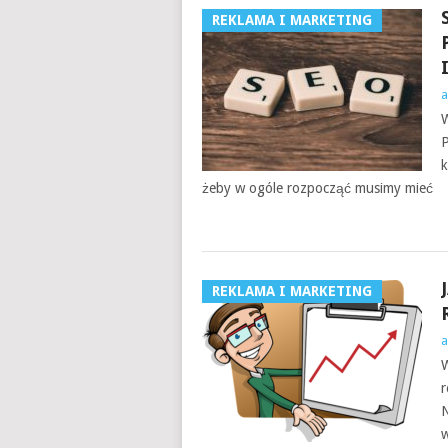
REKLAMA I MARKETING
a
W
P
k
żeby w ogóle rozpocząć musimy mieć
REKLAMA I MARKETING
a
W
r
N
w