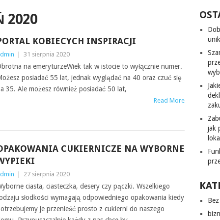
OST
Ń 2020
Dob
uni
PORTAL KOBIECYCH INSPIRACJI
Sza
dmin
|
31 sierpnia 2020
prz
brotna na emeryturzeWiek tak w istocie to wyłącznie numer.
wyb
ożesz posiadać 55 lat, jednak wyglądać na 40 oraz czuć się
Jak
a 35. Ale możesz również posiadać 50 lat,
dek
Read More
zak
Zab
jak
lok
OPAKOWANIA CUKIERNICZE NA WYBORNE
Fun
WYPIEKI
prz
dmin
|
27 sierpnia 2020
KAT
yborne ciasta, ciasteczka, desery czy pączki. Wszelkiego
odzaju słodkości wymagają odpowiedniego opakowania kiedy
Bez 
otrzebujemy je przenieść prosto z cukierni do naszego
biz