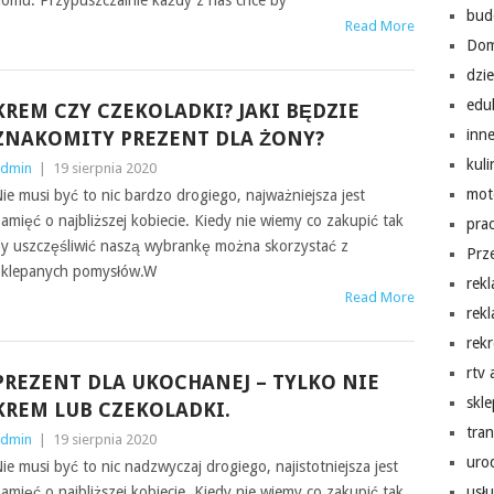
omu. Przypuszczalnie każdy z nas chce by
bud
Read More
Do
dzi
edu
KREM CZY CZEKOLADKI? JAKI BĘDZIE
inn
ZNAKOMITY PREZENT DLA ŻONY?
kuli
dmin
|
19 sierpnia 2020
mot
ie musi być to nic bardzo drogiego, najważniejsza jest
amięć o najbliższej kobiecie. Kiedy nie wiemy co zakupić tak
pra
y uszczęśliwić naszą wybrankę można skorzystać z
Prz
klepanych pomysłów.W
rek
Read More
rek
rekr
rtv
PREZENT DLA UKOCHANEJ – TYLKO NIE
skl
KREM LUB CZEKOLADKI.
tra
dmin
|
19 sierpnia 2020
uro
ie musi być to nic nadzwyczaj drogiego, najistotniejsza jest
amięć o najbliższej kobiecie. Kiedy nie wiemy co zakupić tak
usłu