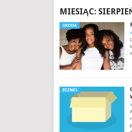
MIESIĄC:
SIERPIE
URODA
a
O
M
n
BIZNES
a
W
r
p