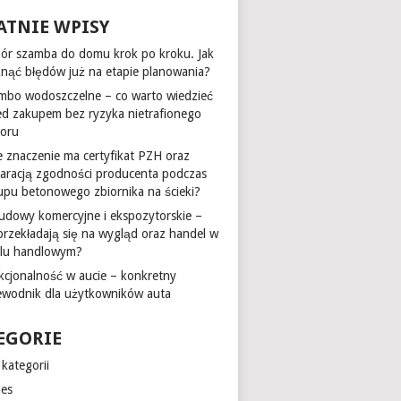
ATNIE WPISY
ór szamba do domu krok po kroku. Jak
knąć błędów już na etapie planowania?
mbo wodoszczelne – co warto wiedzieć
ed zakupem bez ryzyka nietrafionego
oru
ie znaczenie ma certyfikat PZH oraz
laracją zgodności producenta podczas
upu betonowego zbiornika na ścieki?
udowy komercyjne i ekspozytorskie –
 przekładają się na wygląd oraz handel w
alu handlowym?
kcjonalność w aucie – konkretny
ewodnik dla użytkowników auta
EGORIE
kategorii
nes