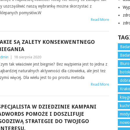
y uszczęśliwić naszą wybrankę można skorzystać z
Wyp
klepanych pomysłów.W
zdr
Read More
zdr
TAG
JAKIE SĄ ZALETY KONSEKWENTNEGO
Badan
BIEGANIA
Badan
dmin
|
18 sierpnia 2020
Biur
zym tak właściwie jest biegnie? Bez wątpienia jest to jedna z
ajbardziej naturalnych aktywności dla człowieka, ale jest też
boto
zymś więcej. Dla wielu jest to po prostu metoda
dobra
Read More
Krako
księ
kuchn
SPECJALISTA W DZIEDZINIE KAMPANI
ADWORDS POMOŻE I DOSZLIFUJE
medy
GODZIWĄ STRATEGIE DO TWOJEGO
nowoc
INTERESU.