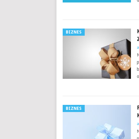
d
BIZNES
a
N
p
b
o
BIZNES
a
N
p