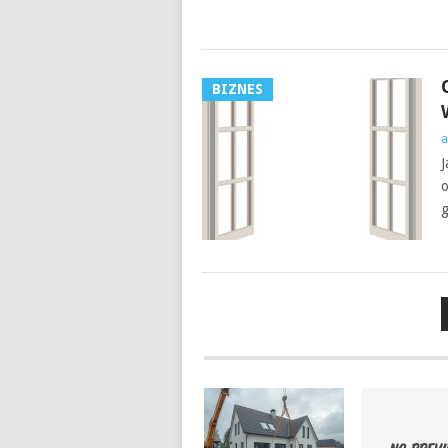
BIZNES
a
J
o
g
NAWIGACJA
PO
WPISACH