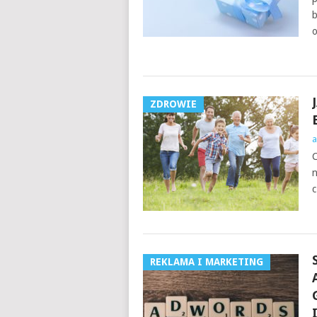
b
o
ZDROWIE
a
C
n
c
REKLAMA I MARKETING