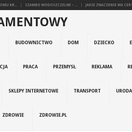
MU KR...
SZAMBO WODOSZCZELNE – ...
JAKIE ZNACZENIE MA CERTY
RAMENTOWY
BUDOWNICTWO
DOM
DZIECKO
CJA
PRACA
PRZEMYSŁ
REKLAMA
R
SKLEPY INTERNETOWE
TRANSPORT
URODA
ZDROWIE
ZDROWIE.PL