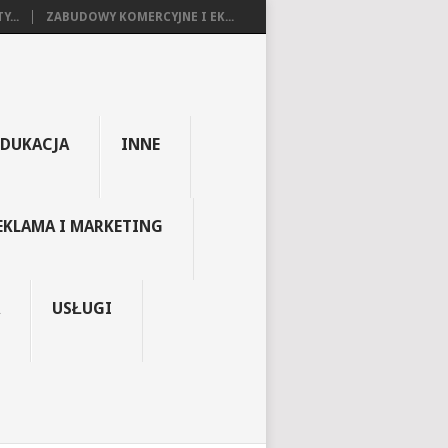
...
ZABUDOWY KOMERCYJNE I EK...
EDUKACJA
INNE
EKLAMA I MARKETING
USŁUGI