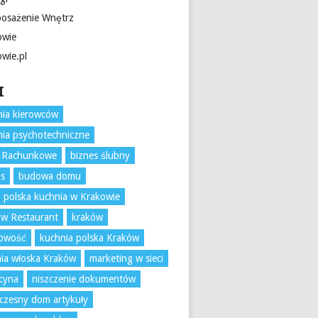
osażenie Wnętrz
owie
owie.pl
I
ia kierowców
ia psychotechniczne
o Rachunkowe
biznes ślubny
ks
budowa domu
 polska kuchnia w Krakowie
w Restaurant
kraków
gowość
kuchnia polska Kraków
ia włoska Kraków
marketing w sieci
cyna
niszczenie dokumentów
zesny dom artykuły