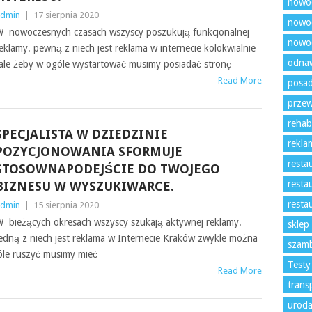
nowo
dmin
|
17 sierpnia 2020
nowoc
 nowoczesnych czasach wszyscy poszukują funkcjonalnej
nowoc
eklamy. pewną z niech jest reklama w internecie kolokwialnie
odnaw
ale żeby w ogóle wystartować musimy posiadać stronę
Read More
posad
prze
rehabi
SPECJALISTA W DZIEDZINIE
rekla
POZYCJONOWANIA SFORMUJE
resta
STOSOWNAPODEJŚCIE DO TWOJEGO
resta
BIZNESU W WYSZUKIWARCE.
resta
dmin
|
15 sierpnia 2020
 bieżących okresach wszyscy szukają aktywnej reklamy.
sklep
edną z niech jest reklama w Internecie Kraków zwykle można
szam
óle ruszyć musimy mieć
Testy
Read More
trans
uroda