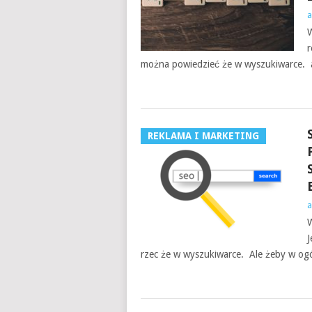
a
W
r
można powiedzieć że w wyszukiwarce. 
REKLAMA I MARKETING
a
W
J
rzec że w wyszukiwarce. Ale żeby w og