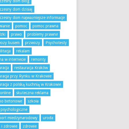
czesny dom blog
zesny dom dzisiaj
zesny dom najważniejsze informacje
ianie
pomoc
pomoc prawna
zki
prawo
problemy prawne
wozy busem
przwozy
Psychotesty
litacja
rekalam
ma w internecie
remonty
uracja
restauracja Kraków
uracja przy Rynku w Krakowie
uracja z polską kuchnią w Krakowie
 online
skuteczna reklama
bo betonowe
szkoła
 psychologiczne
port miedzynarodowy
uroda
 i zdrowie
zdrowie