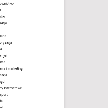
ownictwo
m
ecko
kacja
e
naria
oryzacja
ca
emysł
lama
lama i marketing
eacja
 agd
epy internetowe
nsport
da
gi